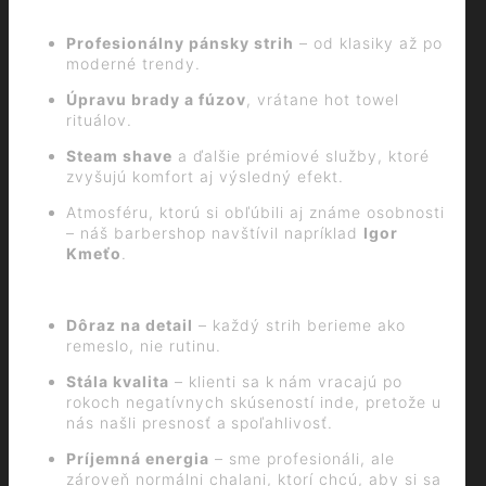
Profesionálny pánsky strih
– od klasiky až po
moderné trendy.
Úpravu brady a fúzov
, vrátane hot towel
rituálov.
Steam shave
a ďalšie prémiové služby, ktoré
zvyšujú komfort aj výsledný efekt.
Atmosféru, ktorú si obľúbili aj známe osobnosti
– náš barbershop navštívil napríklad
Igor
Kmeťo
.
Dôraz na detail
– každý strih berieme ako
remeslo, nie rutinu.
Stála kvalita
– klienti sa k nám vracajú po
rokoch negatívnych skúseností inde, pretože u
nás našli presnosť a spoľahlivosť.
Príjemná energia
– sme profesionáli, ale
zároveň normálni chalani, ktorí chcú, aby si sa