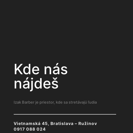
Kde nás
nájdeš
Izak Barber je priestor, kde sa stretávajú ľudia
Vietnamská 45, Bratislava – Ružinov
0917 088 024