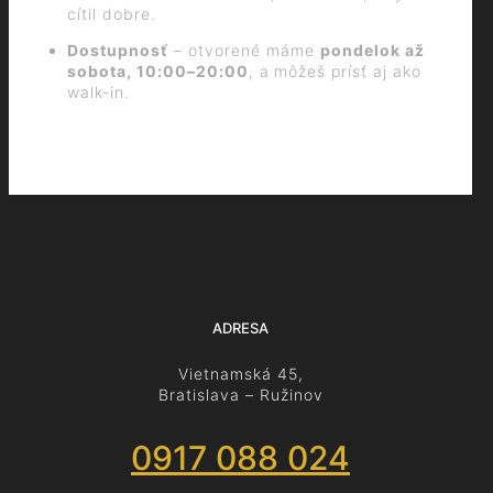
cítil dobre.
Dostupnosť
– otvorené máme
pondelok až
sobota, 10:00–20:00
, a môžeš prísť aj ako
walk‑in.
ADRESA
Vietnamská 45,
Bratislava – Ružinov
0917 088 024