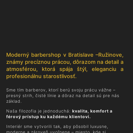
Moderný barbershop v Bratislave –Ružinove,
známy precíznou prácou, dôrazom na detail a
atmosférou, ktorá spája štýl, eleganciu a
profesionálnu starostlivosť.
Sme tím barberov, ktorí berú svoju prácu vážne –
presný strih, čisté línie a dôraz na detail sú pre nás
základ.
Naša filozofia je jednoduchá:
kvalita, komfort a
férový prístup ku každému klientovi.
Interiér sme vytvorili tak, aby pôsobil luxusne,
moderne a zároveň uvoľnene – miesto, kde si