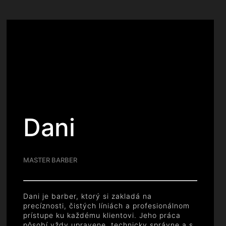
Dani
MASTER BARBER
Dani je barber, ktorý si zakladá na
precíznosti, čistých líniách a profesionálnom
prístupe ku každému klientovi. Jeho práca
pôsobí vždy upravene, technicky správne a s