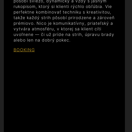
pôsobí sviežo, dynamicky a vždy s jasným
rukopisom, ktorý si klienti rýchlo obľúbia. Vie
perfektne kombinovať techniku s kreativitou,
takže každý strih pôsobí prirodzene a zároveň
prémiovo. Nico je komunikatívny, priateľský a
vytvára atmosféru, v ktorej sa klient cíti
uvoľnene — či už príde na strih, úpravu brady
alebo len na dobrý pokec.
BOOKING